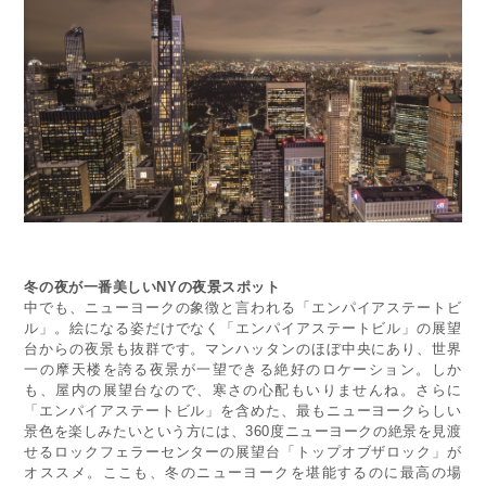
冬の夜が一番美しいNYの夜景スポット
中でも、ニューヨークの象徴と言われる「エンパイアステートビ
ル」。絵になる姿だけでなく「エンパイアステートビル」の展望
台からの夜景も抜群です。マンハッタンのほぼ中央にあり、世界
一の摩天楼を誇る夜景が一望できる絶好のロケーション。しか
も、屋内の展望台なので、寒さの心配もいりませんね。さらに
「エンパイアステートビル」を含めた、最もニューヨークらしい
景色を楽しみたいという方には、360度ニューヨークの絶景を見渡
せるロックフェラーセンターの展望台「トップオブザロック」が
オススメ。ここも、冬のニューヨークを堪能するのに最高の場